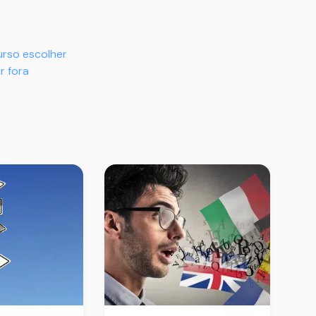
urso escolher
r fora