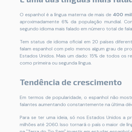
O espanhol é a língua materna de mais de
400 mi
aproximadamente 6% da população mundial. Com
segundo idioma mais falado em número total de falan
Tem status de idioma oficial em 20 países diferen
falam espanhol com pelo menos algum grau de profi
Estados Unidos. Mais um dado: 15% de todos os r
como primeira ou segunda língua.
Tendência de crescimento
Em termos de popularidade, o espanhol não mostr
falantes aumentando constantemente na última dé
Para se ter uma ideia, só nos Estados Unidos a p
milhões até 2060. Isso tornará o país o maior de 
na "Terra do Tio Sam" investir em estudar espanhol 