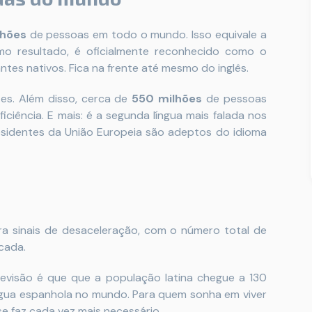
lhões
de pessoas em todo o mundo. Isso equivale a
o resultado, é oficialmente reconhecido como o
tes nativos. Fica na frente até mesmo do inglês.
tes. Além disso, cerca de
550 milhões
de pessoas
ciência. E mais: é a segunda língua mais falada nos
esidentes da União Europeia são adeptos do idioma
a sinais de desaceleração, com o número total de
cada.
revisão é que que a população latina chegue a 130
língua espanhola no mundo. Para quem sonha em viver
se faz cada vez mais necessário.