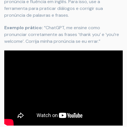
pronúncia e fluência em inglês. Para isso, use a
ferramenta para praticar diálogos e corrigir sua
pronúncia de palavras e frases.
Exemplo prático:
“ChatGPT, me ensine como
pronunciar corretamente as frases ‘thank you’ e ‘you’re
welcome’. Corrija minha pronúncia se eu errar.”