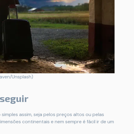
aven/Unsplash)
nseguir
 simples assim, seja pelos preços altos ou pelas
imensões continentais e nem sempre é fácil ir de um