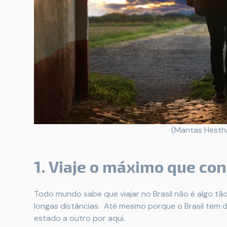
(Mantas Hesth
1. Viaje o máximo que co
Todo mundo sabe que viajar no Brasil não é algo tão
longas distâncias. Até mesmo porque o Brasil tem d
estado a outro por aqui.