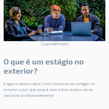
(JopwellPexels)
O que é um estágio no
exterior?
E agora vamos saber como funciona um estágio no
exterior e por que essa é uma ótima chance de se
destacar profissionalmente!