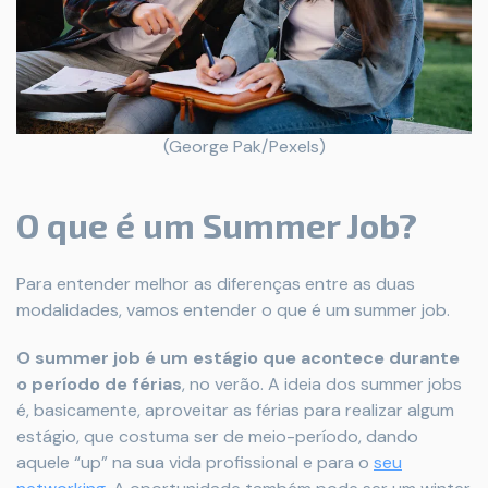
(George Pak/Pexels)
O que é um Summer Job?
Para entender melhor as diferenças entre as duas
modalidades, vamos entender o que é um summer job.
O summer job é um estágio que acontece durante
o período de férias
, no verão. A ideia dos summer jobs
é, basicamente, aproveitar as férias para realizar algum
estágio, que costuma ser de meio-período, dando
aquele “up” na sua vida profissional e para o
seu