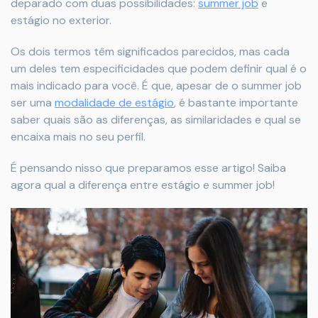
deparado com duas possibilidades:
summer job
e
estágio no exterior.
Os dois termos têm significados parecidos, mas cada
um deles tem especificidades que podem definir qual é o
mais indicado para você. É que, apesar de o summer job
ser uma
modalidade de estágio
, é bastante importante
saber quais são as diferenças, as similaridades e qual se
encaixa mais no seu perfil.
É pensando nisso que preparamos esse artigo! Saiba
agora qual a diferença entre estágio e summer job!