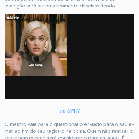
inscrição será automaticamente desclassificado.
via GIPHY
O mesmo vale para o questionário enviado para o seu e-
mail ao fim do seu registro na bolsa. Quem não realizar o
teste nem mesmo será considerado para as vagas. É