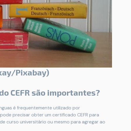
akay/Pixabay)
 do CEFR são importantes?
guas é frequentemente utilizado por
ode precisar obter um certificado CEFR para
 de curso universitário ou mesmo para agregar ao