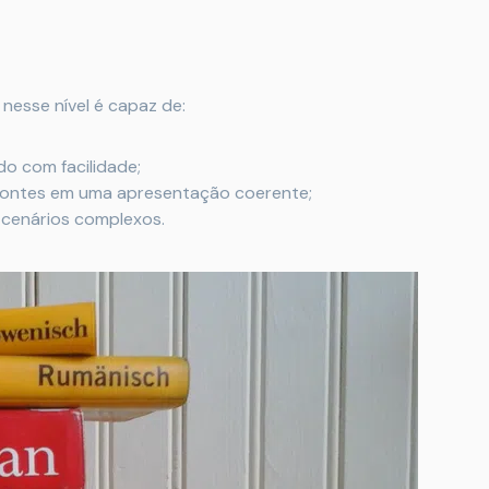
nesse nível é capaz de:
o com facilidade;
 fontes em uma apresentação coerente;
 cenários complexos.