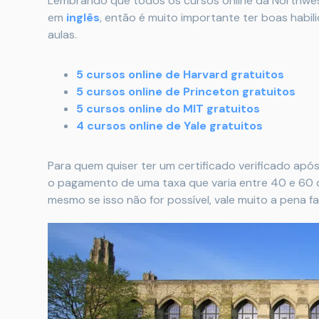
Lembrando que todos os cursos online da Northwes
em
inglês
, então é muito importante ter boas habi
aulas.
5 cursos online de Harvard gratuitos
5 cursos online de Princeton gratuitos
5 cursos online do MIT gratuitos
4 cursos online de Yale gratuitos
Para quem quiser ter um certificado verificado apó
o pagamento de uma taxa que varia entre 40 e 60 
mesmo se isso não for possível, vale muito a pena fa