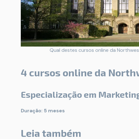
Qual destes cursos online da Northwest
4 cursos online da North
Especialização em Marketing
Duração: 5 meses
Leia também