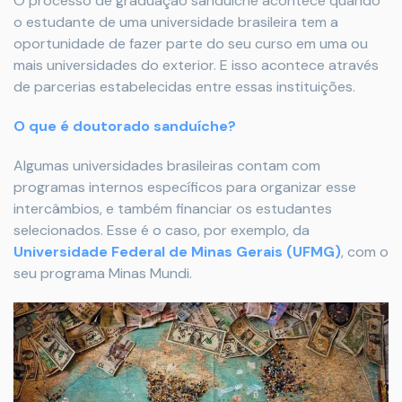
O processo de graduação sanduíche acontece quando
o estudante de uma universidade brasileira tem a
oportunidade de fazer parte do seu curso em uma ou
mais universidades do exterior. E isso acontece através
de parcerias estabelecidas entre essas instituições.
O que é doutorado sanduíche?
Algumas universidades brasileiras contam com
programas internos específicos para organizar esse
intercâmbios, e também financiar os estudantes
selecionados. Esse é o caso, por exemplo, da
Universidade Federal de Minas Gerais (UFMG)
, com o
seu programa Minas Mundi.