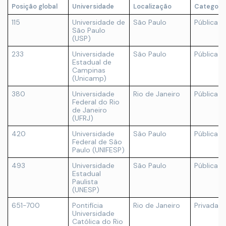
Posição global
Universidade
Localização
Categori
115
Universidade de
São Paulo
Pública
São Paulo
(USP)
233
Universidade
São Paulo
Pública
Estadual de
Campinas
(Unicamp)
380
Universidade
Rio de Janeiro
Pública
Federal do Rio
de Janeiro
(UFRJ)
420
Universidade
São Paulo
Pública
Federal de São
Paulo (UNIFESP)
493
Universidade
São Paulo
Pública
Estadual
Paulista
(UNESP)
651-700
Pontifícia
Rio de Janeiro
Privada
Universidade
Católica do Rio