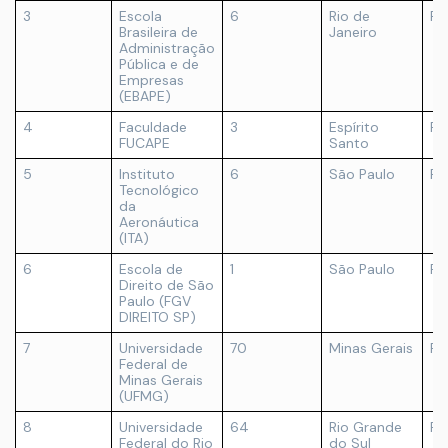
3
Escola
6
Rio de
Pr
Brasileira de
Janeiro
Administração
Pública e de
Empresas
(EBAPE)
4
Faculdade
3
Espírito
Pr
FUCAPE
Santo
5
Instituto
6
São Paulo
Pú
Tecnológico
da
Aeronáutica
(ITA)
6
Escola de
1
São Paulo
Pr
Direito de São
Paulo (FGV
DIREITO SP)
7
Universidade
70
Minas Gerais
Pú
Federal de
Minas Gerais
(UFMG)
8
Universidade
64
Rio Grande
Pú
Federal do Rio
do Sul