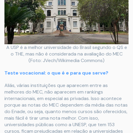
A USP é a melhor universidade do Brasil segundo o QS e
o THE, mas não é considerada na avaliação do MEC
(Foto: JVech/Wikimedia Commons)
Teste vocacional: o que é e para que serve?
Aliás, várias instituições que aparecem entre as
melhores do MEC, não aparecem em rankings
internacionais, em especial as privadas. Isso acontece
porque as notas do MEC dependem da média das notas
do Enade, ou seja, quanto menos cursos são oferecidos,
mais fácil é tirar uma nota melhor. Com isso,
universidades públicas como a UNESP, que tem 153
cursos, ficam prejudicadas em relação a universidades