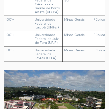
Federal de
Sul
Ciências da
Saúde de Porto
Alegre (UFCPA)
1001+
Universidade
Minas Gerais
Pública
Federal de
Itajubá (UNIFEI)
1001+
Universidade
Minas Gerais
Pública
Federal de Juiz
de Fora (UFJF)
1001+
Universidade
Minas Gerais
Pública
Federal de
Lavras (UFLA)