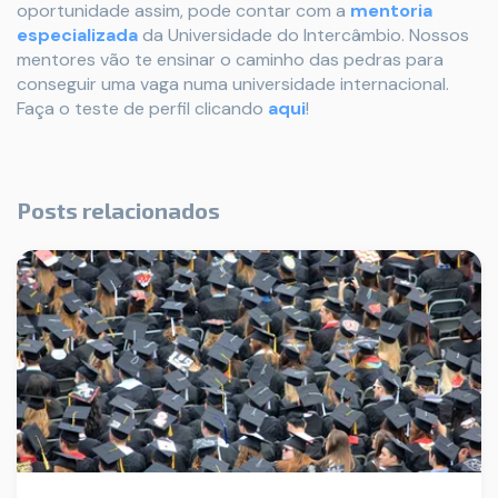
oportunidade assim, pode contar com a
mentoria
especializada
da Universidade do Intercâmbio. Nossos
mentores vão te ensinar o caminho das pedras para
conseguir uma vaga numa universidade internacional.
Faça o teste de perfil clicando
aqui
!
Posts relacionados