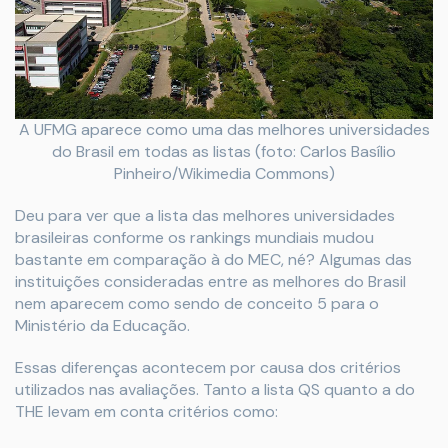
A UFMG aparece como uma das melhores universidades
do Brasil em todas as listas (foto: Carlos Basílio
Pinheiro/Wikimedia Commons)
Deu para ver que a lista das melhores universidades
brasileiras conforme os rankings mundiais mudou
bastante em comparação à do MEC, né? Algumas das
instituições consideradas entre as melhores do Brasil
nem aparecem como sendo de conceito 5 para o
Ministério da Educação.
Essas diferenças acontecem por causa dos critérios
utilizados nas avaliações. Tanto a lista QS quanto a do
THE levam em conta critérios como: