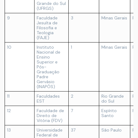
Grande do Sul
(UFRGS)
9
Faculdade
3
Minas Gerais
Pr
Jesuíta de
Filosofia e
Teologia
(FAJE)
10
Instituto
1
Minas Gerais
Pr
Nacional de
Ensino
Superior e
Pós-
Graduação
Padre
Gervásio
(INAPÓS)
11
Faculdades
2
Rio Grande
Pr
EST
do Sul
12
Faculdade de
7
Espírito
Pr
Direito de
Santo
Vitória (FDV)
13
Universidade
37
São Paulo
Pú
Federal de