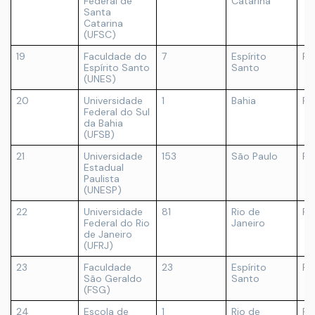
Federal de
Catarina
Santa
Catarina
(UFSC)
19
Faculdade do
7
Espírito
Pr
Espírito Santo
Santo
(UNES)
20
Universidade
1
Bahia
Pú
Federal do Sul
da Bahia
(UFSB)
21
Universidade
153
São Paulo
Pú
Estadual
Paulista
(UNESP)
22
Universidade
81
Rio de
Pú
Federal do Rio
Janeiro
de Janeiro
(UFRJ)
23
Faculdade
23
Espírito
Pr
São Geraldo
Santo
(FSG)
24
Escola de
1
Rio de
Pr