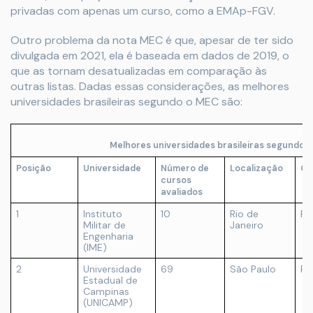
privadas com apenas um curso, como a EMAp-FGV.
Outro problema da nota MEC é que, apesar de ter sido
divulgada em 2021, ela é baseada em dados de 2019, o
que as tornam desatualizadas em comparação às
outras listas. Dadas essas considerações, as melhores
universidades brasileiras segundo o MEC são:
Melhores universidades brasileiras segundo 
Posição
Universidade
Número de
Localização
Ca
cursos
avaliados
1
Instituto
10
Rio de
Pú
Militar de
Janeiro
Engenharia
(IME)
2
Universidade
69
São Paulo
Pú
Estadual de
Campinas
(UNICAMP)