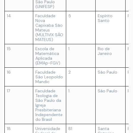
São Paulo
(UNIFESP)
14
Faculdade
5
Espírito
Pr
Nova
Santo
Capixaba São
Mateus
(MULTIVIX SÃO
MATEUS)
15
Escola de
1
Rio de
Pr
Matemática
Janeiro
Aplicada
(EMAp-FGV)
16
Faculdade
2
São Paulo
Pr
São Leopoldo
Mandic
17
Faculdade
1
São Paulo
Pr
Teologia de
São Paulo da
Igreja
Presbiteriana
Independente
do Brasil
18
Universidade
81
Santa
Pú