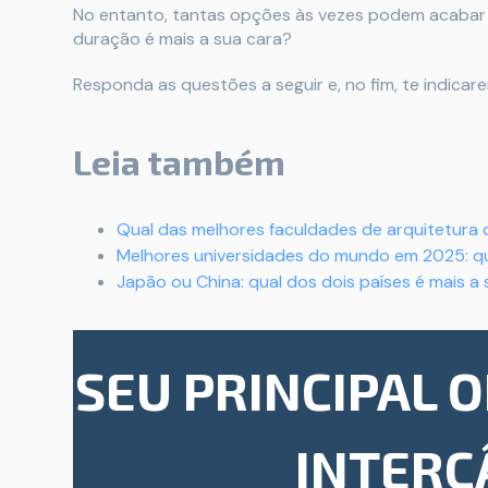
No entanto, tantas opções às vezes podem acabar g
duração é mais a sua cara?
Responda as questões a seguir e, no fim, te indica
Leia também
Qual das melhores faculdades de arquitetura 
Melhores universidades do mundo em 2025: qu
Japão ou China: qual dos dois países é mais a
SEU PRINCIPAL 
INTERC