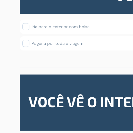
Iria para o exterior com bolsa
Pagaria por toda a viagem
VOCÊ VÊ O IN