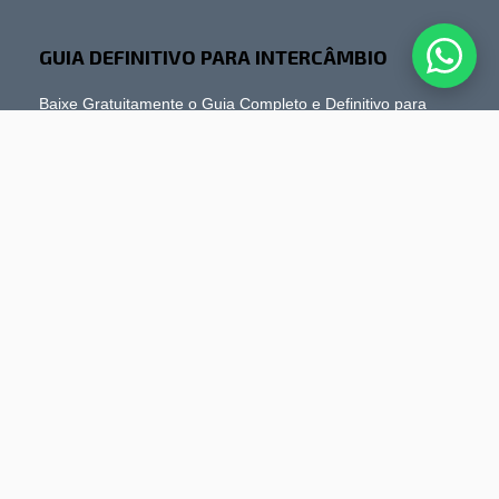
GUIA DEFINITIVO PARA INTERCÂMBIO
Baixe Gratuitamente o Guia Completo e Definitivo para
conquistar intercâmbios gratuitos e com bolsa.
Nome completo
*
Email
*
Enviar