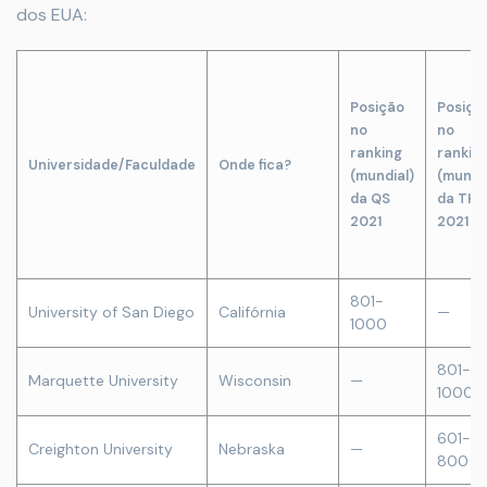
dos EUA:
Posição
Posiçã
no
no
ranking
rankin
Universidade/Faculdade
Onde fica?
(mundial)
(mundia
da QS
da THE
2021
2021
801-
University of San Diego
Califórnia
—
1000
801-
Marquette University
Wisconsin
—
1000
601-
Creighton University
Nebraska
—
800