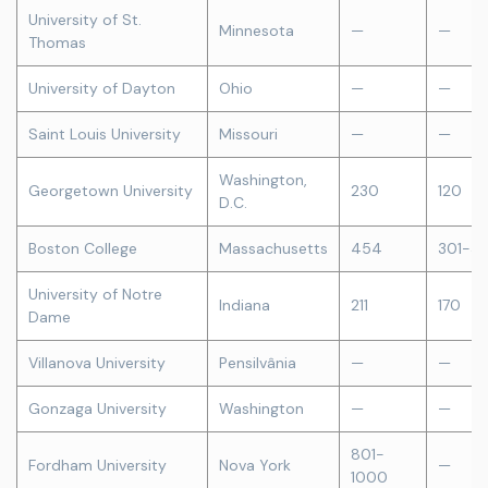
University of St.
Minnesota
—
—
Thomas
University of Dayton
Ohio
—
—
Saint Louis University
Missouri
—
—
Washington,
Georgetown University
230
120
D.C.
Boston College
Massachusetts
454
301-3
University of Notre
Indiana
211
170
Dame
Villanova University
Pensilvânia
—
—
Gonzaga University
Washington
—
—
801-
Fordham University
Nova York
—
1000