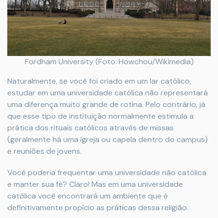
Fordham University (Foto: Howchou/Wikimedia)
Naturalmente, se você foi criado em um lar católico,
estudar em uma universidade católica não representará
uma diferença muito grande de rotina. Pelo contrário, já
que esse tipo de instituição normalmente estimula a
prática dos rituais católicos através de missas
(geralmente há uma igreja ou capela dentro do campus)
e reuniões de jovens.
Você poderia frequentar uma universidade não católica
e manter sua fé? Claro! Mas em uma universidade
católica você encontrará um ambiente que é
definitivamente propício as práticas dessa religião.