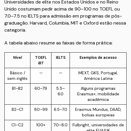
Universidades de elite nos Estados Unidos e no Reino
Unido costumam pedir acima de 90–100 no TOEFL ou
7.0–7.5 no IELTS para admissão em programas de pós-
graduação. Harvard, Columbia, MIT e Oxford estão nessa
categoria.
A tabela abaixo resume as faixas de forma prática:
Nível
TOEFL
IELTS
Exemplos de acesso
iBT
Básico /
—
—
MEXT, GKS, Portugal,
sem inglês
América Latina
B1–B2
60–79
5.5–
Alguns programas
6.0
Erasmus+, mobilidade
acadêmica
B2–C1
80–99
6.5–7.0
Erasmus Mundus, DAAD,
bolsas europeias
C1–C2
100+
7.0–8.0
Fulbright, universidades de
elite EUA/UK