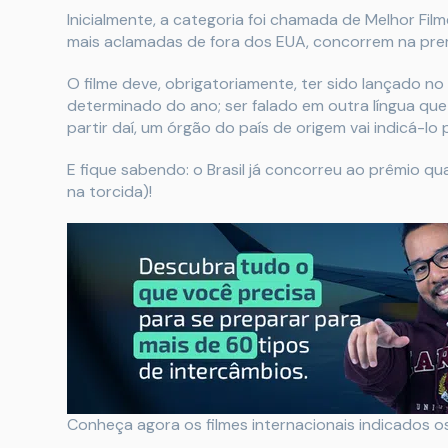
Inicialmente, a categoria foi chamada de Melhor Fil
mais aclamadas de fora dos EUA, concorrem na prem
O filme deve, obrigatoriamente, ter sido lançado n
determinado do ano; ser falado em outra língua que 
partir daí, um órgão do país de origem vai indicá-lo
E fique sabendo: o Brasil já concorreu ao prêmio q
na torcida)!
Conheça agora os filmes internacionais indicados o