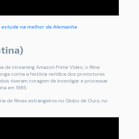
: estude na melhor da Alemanha
tina)
rma de streaming Amazon Prime Video, o filme
 longa conta a história verídica dos promotores
dois tiveram coragem de investigar e processar
ina em 1985.
oria de filmes estrangeiros no Globo de Ouro, no