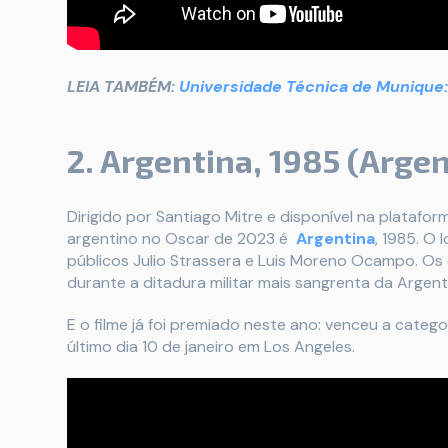
LEIA TAMBÉM:
Universidade Técnica de Munique
2. Argentina, 1985 (Argen
Dirigido por Santiago Mitre e disponível na platafo
argentino no Oscar de 2023 é
Argentina
, 1985. O
públicos Julio Strassera e Luis Moreno Ocampo. Os 
durante a ditadura militar mais sangrenta da Argent
E o filme já foi premiado neste ano: venceu a categ
último dia 10 de janeiro em Los Angeles.