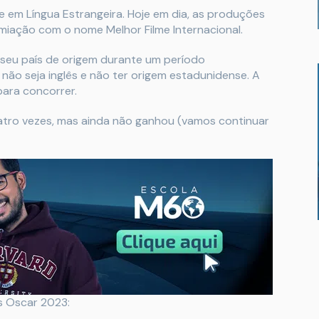
me em Língua Estrangeira. Hoje em dia, as produções
iação com o nome Melhor Filme Internacional.
o seu país de origem durante um período
não seja inglês e não ter origem estadunidense. A
 para concorrer.
uatro vezes, mas ainda não ganhou (vamos continuar
s Oscar 2023: