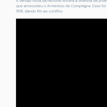
A versão nova da história retrata a vivência de jov
que antecedeu o Armistício de Compiègne. Esse fo
1918, dando fim ao conflito.