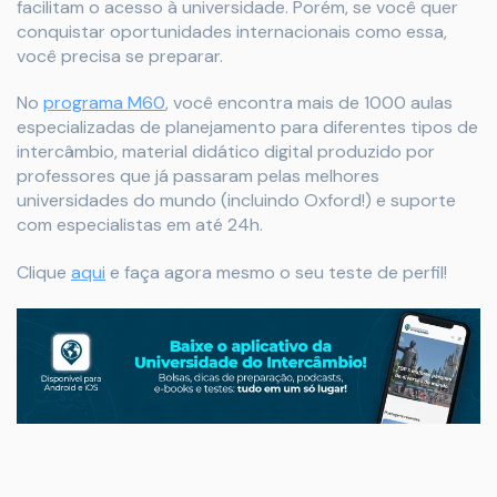
facilitam o acesso à universidade. Porém, se você quer
conquistar oportunidades internacionais como essa,
você precisa se preparar.
No
programa M60
, você encontra mais de 1000 aulas
especializadas de planejamento para diferentes tipos de
intercâmbio, material didático digital produzido por
professores que já passaram pelas melhores
universidades do mundo (incluindo Oxford!) e suporte
com especialistas em até 24h.
Clique
aqui
e faça agora mesmo o seu teste de perfil!