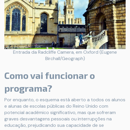
Entrada da Radcliffe Camera, em Oxford (Eugene
Birchall/Geograph)
Como vai funcionar o
programa?
Por enquanto, o esquema está aberto a todos os alunos
e alunas de escolas públicas do Reino Unido com
potencial acadêmico significativo, mas que sofreram
graves desvantagens pessoais ou interrupções na
educação, prejudicando sua capacidade de se