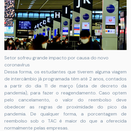
Setor sofreu grande impacto por causa do novo
coronavírus
Dessa forma, os estudantes que tiverem alguma viagem
de intercâmbio já programada têm até 2 anos, contados
a partir do dia 11 de março (data de decreto da
pandemia), para fazer o reagendamento. Caso optem
pelo cancelamento, o valor do reembolso deve
obedecer as regras de proximidade do pico da
pandemia. De qualquer forma, a porcentagem de
reembolso sob o TAC é maior do que a oferecida
normalmente pelas empresas.