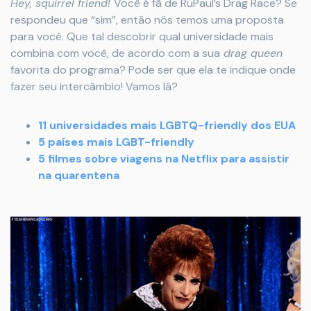
Hey, squirrel friend!
Você é fã de RuPaul’s Drag Race? Se
respondeu que “sim”, então nós temos uma proposta
para você. Que tal descobrir qual universidade mais
combina com você, de acordo com a sua
drag queen
favorita do programa? Pode ser que ela te indique onde
fazer seu intercâmbio! Vamos lá?
11 universidades mais LGBTQ-friendly dos EUA
5 países mais LGBT-friendly
5 filmes sobre viagens na Netflix para assistir
na quarentena