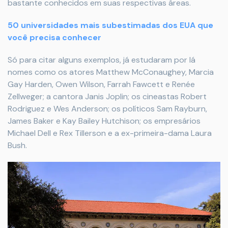
bastante conhecidos em suas respectivas áreas.
50 universidades mais subestimadas dos EUA que
você precisa conhecer
Só para citar alguns exemplos, já estudaram por lá
nomes como os atores Matthew McConaughey, Marcia
Gay Harden, Owen Wilson, Farrah Fawcett e Renée
Zellweger; a cantora Janis Joplin; os cineastas Robert
Rodriguez e Wes Anderson; os políticos Sam Rayburn,
James Baker e Kay Bailey Hutchison; os empresários
Michael Dell e Rex Tillerson e a ex-primeira-dama Laura
Bush.