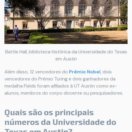
Battle Hall, biblioteca histórica da Universidade do Texas
em Austin
Além disso, 12 vencedores do
Prêmio Nobel
, dois
vencedores do Prêmio Turing e dois ganhadores da
medalha Fields foram afiliados à UT Austin como ex-
alunos, membros do corpo docente ou pesquisadores.
Quais são os principais
números da Universidade do
Texas em Austin?