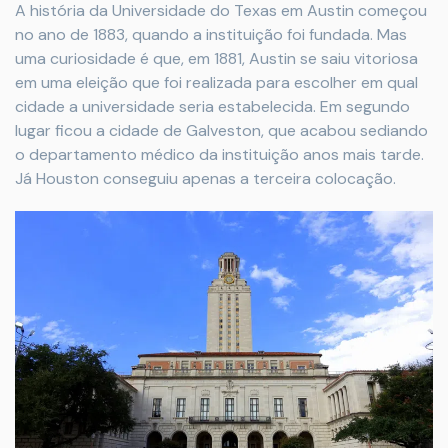
A história da Universidade do Texas em Austin começou
no ano de 1883, quando a instituição foi fundada. Mas
uma curiosidade é que, em 1881, Austin se saiu vitoriosa
em uma eleição que foi realizada para escolher em qual
cidade a universidade seria estabelecida. Em segundo
lugar ficou a cidade de Galveston, que acabou sediando
o departamento médico da instituição anos mais tarde.
Já Houston conseguiu apenas a terceira colocação.