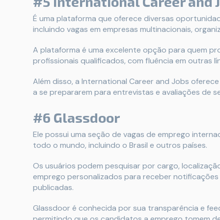
#5 International Career and 
É uma plataforma que oferece diversas oportunida
incluindo vagas em empresas multinacionais, organi
A plataforma é uma excelente opção para quem pro
profissionais qualificados, com fluência em outras l
Além disso, a International Career and Jobs oferec
a se prepararem para entrevistas e avaliações de s
#6 Glassdoor
Ele possui uma seção de vagas de emprego internac
todo o mundo, incluindo o Brasil e outros países.
Os usuários podem pesquisar por cargo, localizaçã
emprego personalizados para receber notificaçõe
publicadas.
Glassdoor é conhecida por sua transparência e feed
permitindo que os candidatos a emprego tomem de