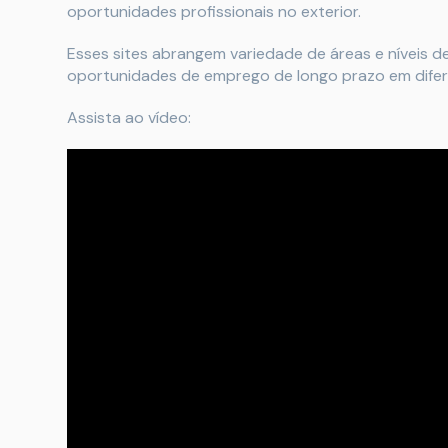
oportunidades profissionais no exterior.
Esses sites abrangem variedade de áreas e níveis d
oportunidades de emprego de longo prazo em difer
Assista ao vídeo: