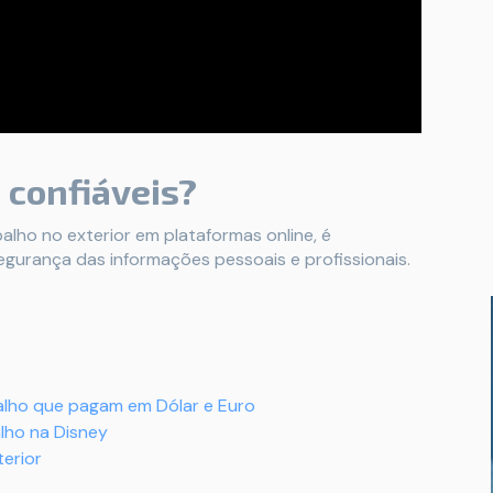
 confiáveis?
alho no exterior em plataformas online, é
egurança das informações pessoais e profissionais.
balho que pagam em Dólar e Euro
lho na Disney
terior