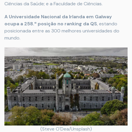
Ciências da Saúde; e a Faculdade de Ciências.
A Universidade Nacional da Irlanda em Galway
ocupa a 258.ª posição no ranking da QS
, estando
posicionada entre as 300 melhores universidades do
mundo.
(Steve O'Dea/Unsplash)