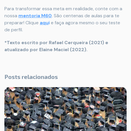
Para transformar essa meta em realidade, conte com a
nossa
mentoria M60
. São centenas de aulas para te
preparar! Clique
aqu
i
e faça agora mesmo o seu teste
de perfil.
*Texto escrito por Rafael Cerqueira (2021) e
atualizado por Elaine Maciel (2022).
Posts relacionados