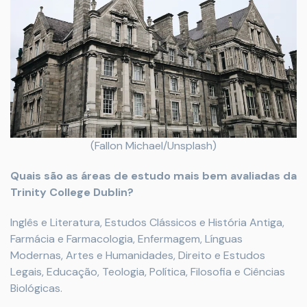
(Fallon Michael/Unsplash)
Quais são as áreas de estudo mais bem avaliadas da
Trinity College Dublin?
Inglês e Literatura, Estudos Clássicos e História Antiga,
Farmácia e Farmacologia, Enfermagem, Línguas
Modernas, Artes e Humanidades, Direito e Estudos
Legais, Educação, Teologia, Política, Filosofia e Ciências
Biológicas.