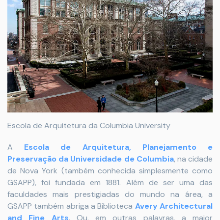
Escola de Arquitetura da Columbia University
A
Escola de Arquitetura, Planejamento e
Preservação da Universidade de Columbia
, na cidade
de Nova York (também conhecida simplesmente como
GSAPP), foi fundada em 1881. Além de ser uma das
faculdades mais prestigiadas do mundo na área, a
GSAPP também abriga a Biblioteca
Avery Architectural
and Fine Arts
. Ou, em outras palavras, a maior