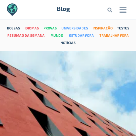
Blog
BOLSAS
IDIOMAS
PROVAS
UNIVERSIDADES
INSPIRAÇÃO
TESTES
RESUMÃO DA SEMANA
MUNDO
ESTUDAR FORA
TRABALHAR FORA
NOTÍCIAS