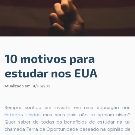
10 motivos para
estudar nos EUA
Atualizado em
14/06/2021
Sempre sonhou em
investir em uma educação nos
Estados Unidos
mas seus pais não te apoiam nisso?
Quer saber de todas os benefícios de estudar na tal
chamada Terra da Oportunidade baseado na opinião de