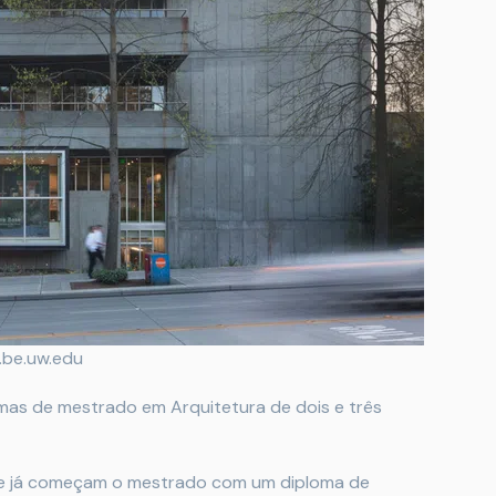
.be.uw.edu
as de mestrado em Arquitetura de dois e três
que já começam o mestrado com um diploma de