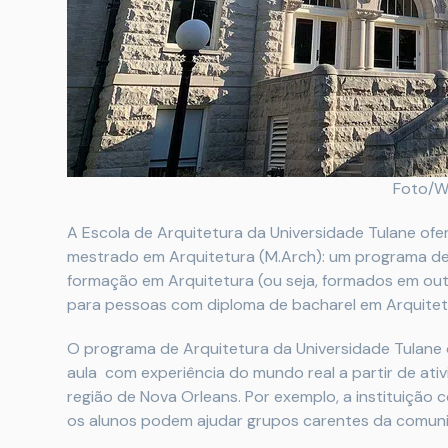
Foto/W
A Escola de Arquitetura da Universidade Tulane of
mestrado em Arquitetura (M.Arch): um programa de
formação em Arquitetura (ou seja, formados em ou
para pessoas com diploma de bacharel em Arquitetu
O programa de Arquitetura da Universidade Tulane 
aula com experiência do mundo real a partir de a
região de Nova Orleans. Por exemplo, a instituição
os alunos podem ajudar grupos carentes da comuni