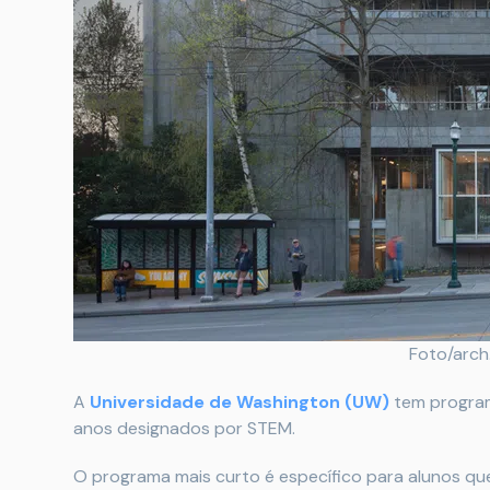
Foto/arch
A
Universidade de Washington (UW)
tem program
anos designados por STEM.
O programa mais curto é específico para alunos 