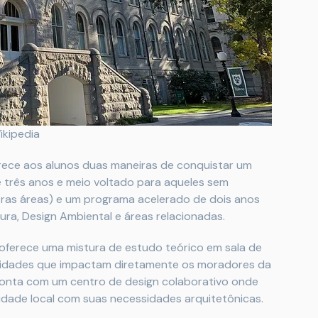
ikipedia
erece aos alunos duas maneiras de conquistar um
 três anos e meio voltado para aqueles sem
tras áreas) e um programa acelerado de dois anos
ra, Design Ambiental e áreas relacionadas.
oferece uma mistura de estudo teórico em sala de
tividades que impactam diretamente os moradores da
 conta com um centro de design colaborativo onde
dade local com suas necessidades arquitetônicas.