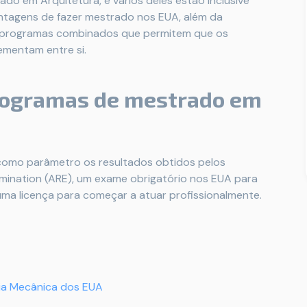
o em Arquitetura, e vários deles estão inclusive
ntagens de fazer mestrado nos EUA, além da
or programas combinados que permitem que os
ementam entre si.
programas de mestrado em
s como parâmetro os resultados obtidos pelos
amination (ARE), um exame obrigatório nos EUA para
uma licença para começar a atuar profissionalmente.
ia Mecânica dos EUA