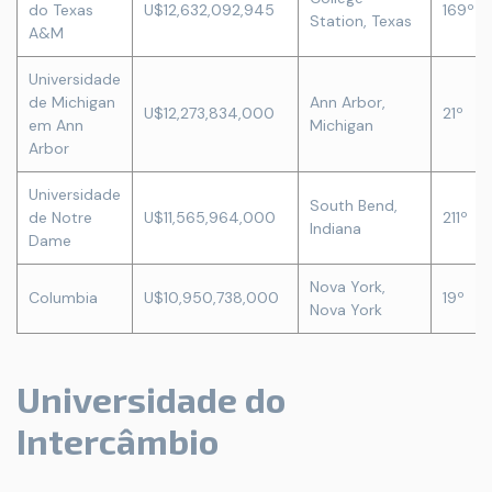
do Texas
U$12,632,092,945
169º
Station, Texas
A&M
Universidade
de Michigan
Ann Arbor,
U$12,273,834,000
21º
em Ann
Michigan
Arbor
Universidade
South Bend,
de Notre
U$11,565,964,000
211º
Indiana
Dame
Nova York,
Columbia
U$10,950,738,000
19º
Nova York
Universidade do
Intercâmbio