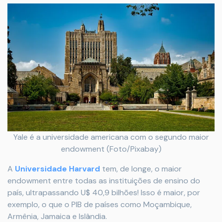
Yale é a universidade americana com o segundo maior
endowment (Foto/Pixabay)
A
Universidade Harvard
tem, de longe, o maior
endowment entre todas as instituições de ensino do
país, ultrapassando U$ 40,9 bilhões! Isso é maior, por
exemplo, o que o PIB de países como Moçambique,
Armênia, Jamaica e Islândia.