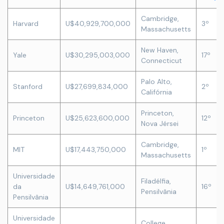
Cambridge,
Harvard
U$40,929,700,000
3º
Massachusetts
New Haven,
Yale
U$30,295,003,000
17º
Connecticut
Palo Alto,
Stanford
U$27,699,834,000
2º
Califórnia
Princeton,
Princeton
U$25,623,600,000
12º
Nova Jérsei
Cambridge,
MIT
U$17,443,750,000
1º
Massachusetts
Universidade
Filadélfia,
da
U$14,649,761,000
16º
Pensilvânia
Pensilvânia
Universidade
College