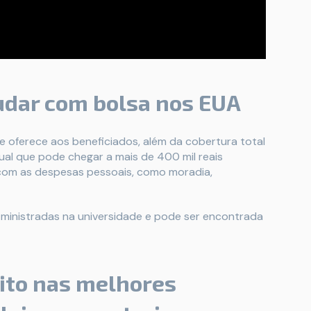
udar com bolsa nos EUA
e oferece aos beneficiados, além da cobertura total
ual que pode chegar a mais de 400 mil reais
 com as despesas pessoais, como moradia,
 ministradas na universidade e pode ser encontrada
ito nas melhores