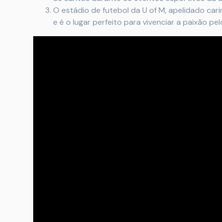
O estádio de futebol da U of M, apelidado car
e é o lugar perfeito para vivenciar a paixão pe