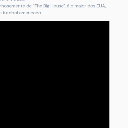
inhosamente de "The Big House", é o maior dos EUA,
lo futebol americano.