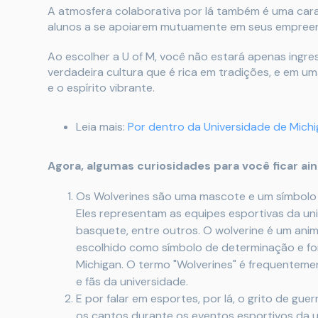
A atmosfera colaborativa por lá também é uma carac
alunos a se apoiarem mutuamente em seus empree
Ao escolher a U of M, você não estará apenas ing
verdadeira cultura que é rica em tradições, e em u
e o espírito vibrante.
Leia mais:
Por dentro da Universidade de Michi
Agora, algumas curiosidades para você ficar ai
Os Wolverines são uma mascote e um símbolo a
Eles representam as equipes esportivas da uni
basquete, entre outros. O wolverine é um anima
escolhido como símbolo de determinação e for
Michigan. O termo "Wolverines" é frequenteme
e fãs da universidade.
E por falar em esportes, por lá, o grito de gu
os cantos durante os eventos esportivos da u