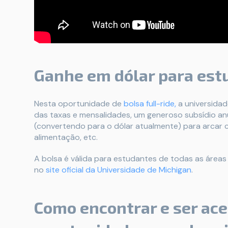
Ganhe em dólar para est
Nesta oportunidade de
bolsa full-ride,
a universidad
das taxas e mensalidades, um generoso subsídio an
(convertendo para o dólar atualmente) para arcar
alimentação, etc.
A bolsa é válida para estudantes de todas as áreas
no
site oficial da Universidade de Michigan
.
Como encontrar e ser ace