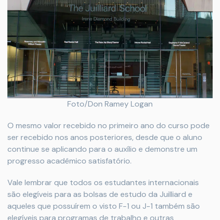
Foto/Don Ramey Logan
O mesmo valor recebido no primeiro ano do curso pode
ser recebido nos anos posteriores, desde que o aluno
continue se aplicando para o auxílio e demonstre um
progresso acadêmico satisfatório.
Vale lembrar que todos os estudantes internacionais
são elegíveis para as bolsas de estudo da Juilliard e
aqueles que possuírem o visto F-1 ou J-1 também são
elegíveis para programas de trabalho e outras