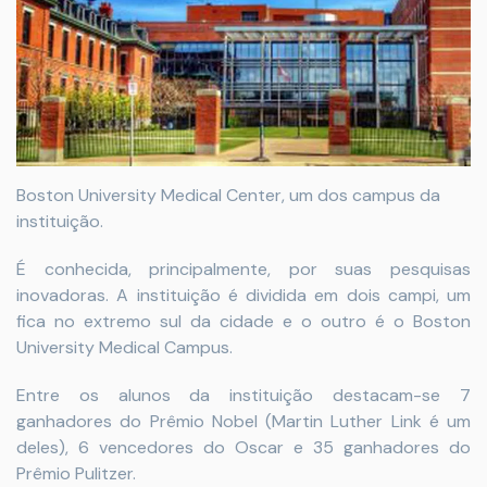
Boston University Medical Center, um dos campus da
instituição.
É conhecida, principalmente, por suas pesquisas
inovadoras. A instituição é dividida em dois campi, um
fica no extremo sul da cidade e o outro é o Boston
University Medical Campus.
Entre os alunos da instituição destacam-se 7
ganhadores do Prêmio Nobel (Martin Luther Link é um
deles), 6 vencedores do Oscar e 35 ganhadores do
Prêmio Pulitzer.