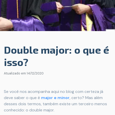
Double major: o que é
isso?
Atualizado em
14/12/2020
Se você nos acompanha aqui no blog com certeza já
deve saber o que é
major e minor
, certo? Mas além
desses dois termos, também existe um terceiro menos
conhecido: o double major.