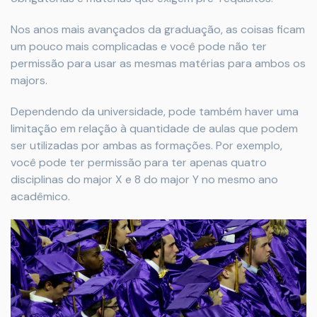
Nos anos mais avançados da graduação, as coisas ficam
um pouco mais complicadas e você pode não ter
permissão para usar as mesmas matérias para ambos os
majors.
Dependendo da universidade, pode também haver uma
limitação em relação à quantidade de aulas que podem
ser utilizadas por ambas as formações. Por exemplo,
você pode ter permissão para ter apenas quatro
disciplinas do major X e 8 do major Y no mesmo ano
acadêmico.