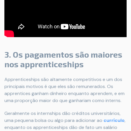
3. Os pagamentos são maiores
nos apprenticeships
Apprenticeships são altamente competitivos e um dos
principais motivos é que eles são remunerados. Os
apprentices ganham dinheiro enquanto aprendem, e em
uma proporção maior do que ganhariam como interns.
Geralmente os internships dão créditos universitários,
uma pequena bolsa ou algo para adicionar ao
currículo
,
enquanto os apprenticeships dão de fato um salário