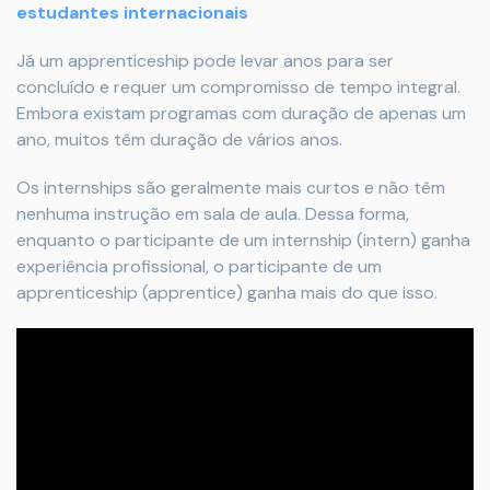
estudantes internacionais
Já um apprenticeship pode levar anos para ser
concluído e requer um compromisso de tempo integral.
Embora existam programas com duração de apenas um
ano, muitos têm duração de vários anos.
Os internships são geralmente mais curtos e não têm
nenhuma instrução em sala de aula. Dessa forma,
enquanto o participante de um internship (intern) ganha
experiência profissional, o participante de um
apprenticeship (apprentice) ganha mais do que isso.