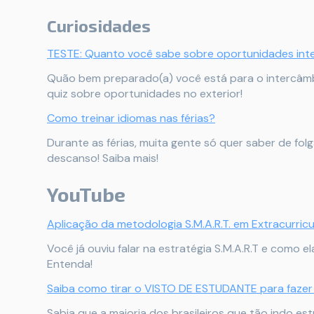
Curiosidades
TESTE: Quanto você sabe sobre oportunidades inte
Quão bem preparado(a) você está para o intercâm
quiz sobre oportunidades no exterior!
Como treinar idiomas nas férias?
Durante as férias, muita gente só quer saber de fo
descanso! Saiba mais!
YouTube
Aplicação da metodologia S.M.A.R.T. em Extracurricu
Você já ouviu falar na estratégia S.M.A.R.T e como 
Entenda!
Saiba como tirar o VISTO DE ESTUDANTE para faz
Sabia que a maioria dos brasileiros que tão indo e