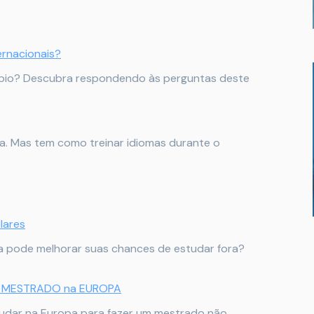
rnacionais?
bio? Descubra respondendo às perguntas deste
lga. Mas tem como treinar idiomas durante o
lares
ela pode melhorar suas chances de estudar fora?
er MESTRADO na EUROPA
studar na Europa para fazer um mestrado não