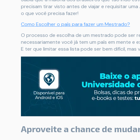
precisam tirar visto antes de viajar e requisitar um
o que você precisa fazer!
Como Escolher o país para fazer um Mestrado?
O processo de escolha de um mestrado pode ser re
necessariamente você já tem um país em mente e ex
E ter que limitar essa lista pode ser bem difícil, mas
Aproveite a chance de mudar 