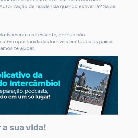
a Autorização de residência quando estiver lá? Saiba
lativamente estressante, porque não
istem oportunidades Incríveis em todos os países.
 vamos te ajudar.
a sua vida!