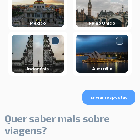
México
Reino Unido
Indonésia
Austrália
Enviar respostas
Quer saber mais sobre
viagens?