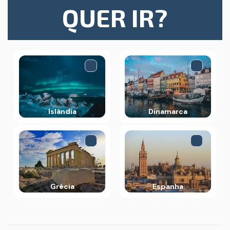
QUER IR?
Islândia
Dinamarca
Grécia
Espanha