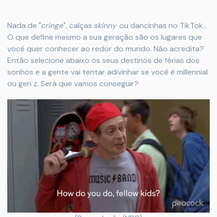
Nada de "
cringe
", calças
skinny
ou dancinhas no TikTok...
O que define mesmo a sua geração são os lugares que
você quer conhecer ao redor do mundo. Não acredita?
Então selecione abaixo os seus destinos de férias dos
sonhos e a gente vai tentar adivinhar se você é millennial
ou gen z. Será que vamos conseguir?