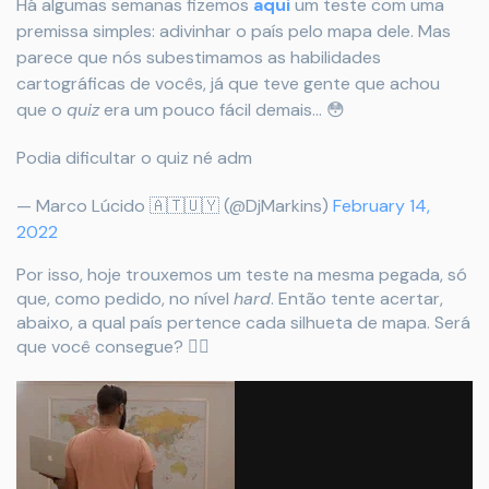
Há algumas semanas fizemos
aqui
um teste com uma
premissa simples: adivinhar o país pelo mapa dele. Mas
parece que nós subestimamos as habilidades
cartográficas de vocês, já que teve gente que achou
que o
quiz
era um pouco fácil demais… 😳
Podia dificultar o quiz né adm
— Marco Lúcido 🇦🇹🇺🇾 (@DjMarkins)
February 14,
2022
Por isso, hoje trouxemos um teste na mesma pegada, só
que, como pedido, no nível
hard
. Então tente acertar,
abaixo, a qual país pertence cada silhueta de mapa. Será
que você consegue? 😮‍💨