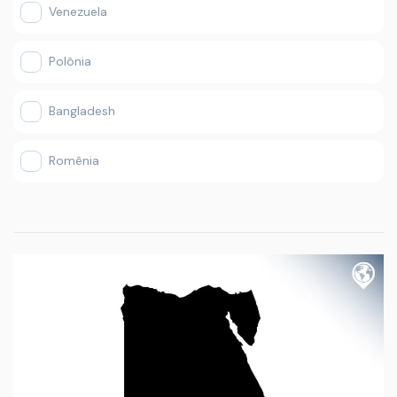
Venezuela
Polônia
Bangladesh
Romênia