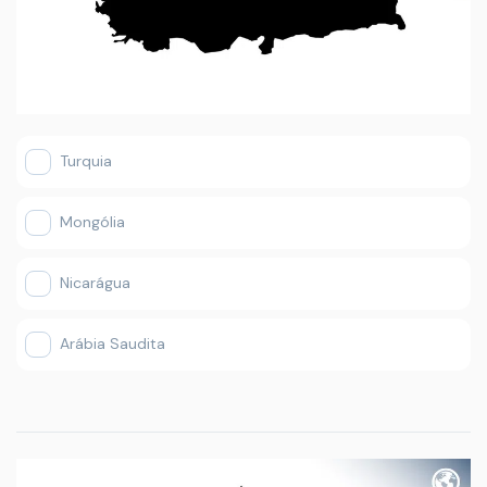
Turquia
Mongólia
Nicarágua
Arábia Saudita