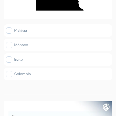
Malásia
Mônaco
Egito
Colômbia