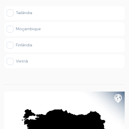
Tailândia
Moçambique
Finlândia
Vietnã