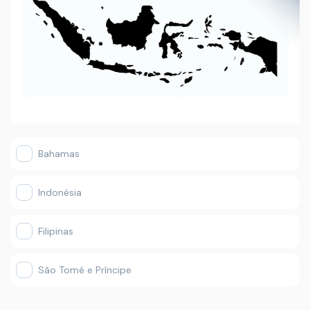
Bahamas
Indonésia
Filipinas
São Tomé e Príncipe