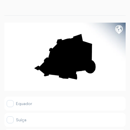
Equador
Suíça