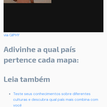
via GIPHY
Adivinhe a qual país
pertence cada mapa:
Leia também
Teste seus conhecimentos sobre diferentes
culturas e descubra qual país mais combina com
você