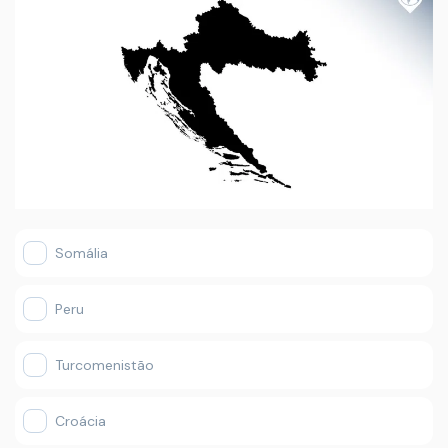
Somália
Peru
Turcomenistão
Croácia