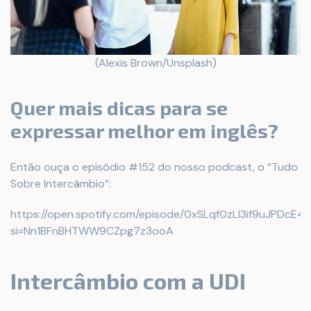
(Alexis Brown/Unsplash)
Quer mais dicas para se
expressar melhor em inglês?
Então ouça o episódio #152 do nosso podcast, o “Tudo
Sobre Intercâmbio”:
https://open.spotify.com/episode/0xSLqf0zLl3if9uJPDcE4
si=Nn1BFnBHTWW9CZpg7z3ooA
Intercâmbio com a UDI