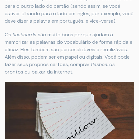
para o outro lado do cartão (sendo assim, se você
estiver olhando para o lado em inglês, por exemplo, você
deve dizer a palavra em português, e vice-versa).
Os
flashcards
são muito bons porque ajudam a
memorizar as palavras do vocabulário de forma rápida e
eficaz. Eles também são personalizáveis e reutilizáveis.
Além disso, podem ser em papel ou digitais. Você pode
fazer seus próprios cartões, comprar
flashcards
prontos ou baixar da internet.