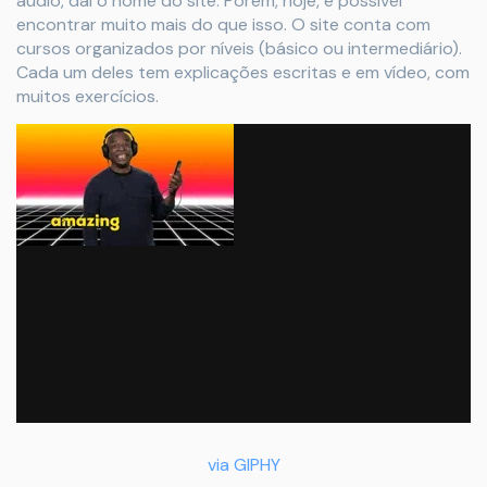
áudio, daí o nome do site. Porém, hoje, é possível
encontrar muito mais do que isso. O site conta com
cursos organizados por níveis (básico ou intermediário).
Cada um deles tem explicações escritas e em vídeo, com
muitos exercícios.
via GIPHY