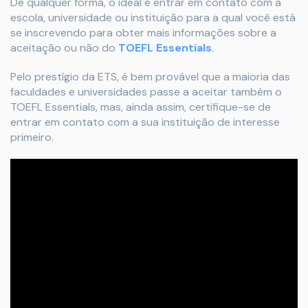
De qualquer forma, o ideal é entrar em contato com a
escola, universidade ou instituição para a qual você está
se inscrevendo para obter mais informações sobre a
aceitação ou não do
TOEFL Essentials
.
Pelo prestígio da ETS, é bem provável que a maioria das
faculdades e universidades passe a aceitar também o
TOEFL Essentials, mas, ainda assim, certifique-se de
entrar em contato com a sua instituição de interesse
primeiro.