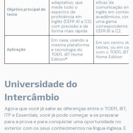
adaptativo, que
eficaz da
mede todo o
comunicação em
Objetivo principal do
espectro de
inglês em context
teste
proficiência em
acadêmicos, com
inglês (CEFR A1 a C2)
uma gama
com precisão e de
correspondente a
forma mais rápida
CEFR B1 a C2.
Em casa, usando a
Em um centro de
mesma plataforma
testes, ou em casa
e tecnologia do
Aplicação
com o TOEFL iBT
TOEFL iBT Home
Home Edition
Edition®
Universidade do
Intercâmbio
Agora que você já sabe as diferenças entre o TOEFL iBT,
ITP e Essentials, você já pode começar a se preparar
para a prova e para conquistar uma oportunidade no
exterior com os seus conhecimentos na língua inglesa. E