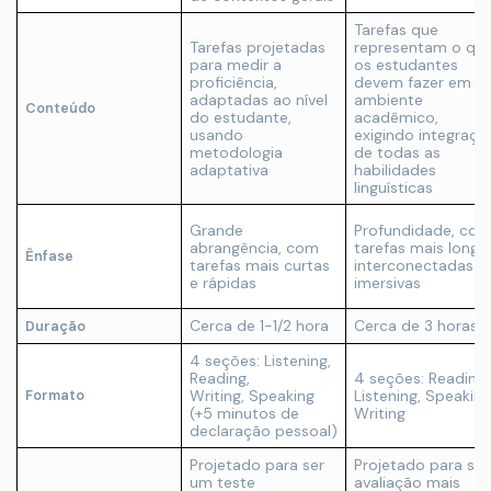
Tarefas que
Tarefas projetadas
representam o qu
para medir a
os estudantes
proficiência,
devem fazer em u
adaptadas ao nível
ambiente
Conteúdo
do estudante,
acadêmico,
usando
exigindo integraçã
metodologia
de todas as
adaptativa
habilidades
linguísticas
Grande
Profundidade, co
abrangência, com
tarefas mais longa
Ênfase
tarefas mais curtas
interconectadas e
e rápidas
imersivas
Cerca de 1-1/2 hora
Cerca de 3 horas
Duração
4 seções: Listening,
Reading,
4 seções: Reading,
Writing, Speaking
Listening, Speaking
Formato
(+5 minutos de
Writing
declaração pessoal)
Projetado para ser
Projetado para ser
um teste
avaliação mais