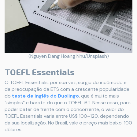
(Nguyen Dang Hoang Nhu/Unsplash)
TOEFL Essentials
O TOEFL Essentials, por sua vez, surgiu do incômodo e
da preocupação da ETS com a crescente popularidade
do
teste de inglês do Duolingo
, que é muito mais
“simples” e barato do que o TOEFL iBT. Nesse caso, para
poder bater de frente com o concorrente, o valor do
TOEFL Essentials varia entre US$ 100–120, dependendo
da sua localização. No Brasil, vale o preço mais baixo: 100
dólares.