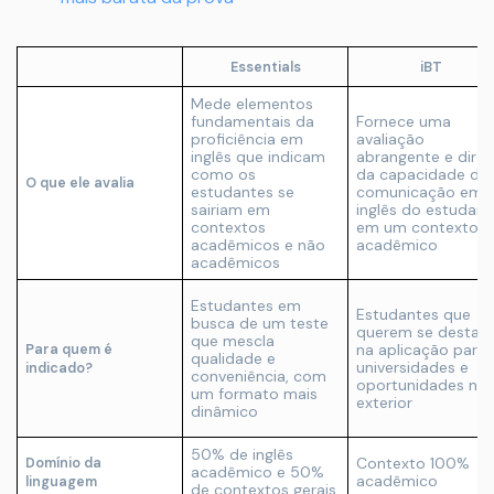
Essentials
iBT
Mede elementos
fundamentais da
Fornece uma
proficiência em
avaliação
inglês que indicam
abrangente e diret
como os
da capacidade de
O que ele avalia
estudantes se
comunicação em
sairiam em
inglês do estudant
contextos
em um contexto
acadêmicos e não
acadêmico
acadêmicos
Estudantes em
Estudantes que
busca de um teste
querem se destac
que mescla
na aplicação para
Para quem é
qualidade e
universidades e
indicado?
conveniência, com
oportunidades no
um formato mais
exterior
dinâmico
50% de inglês
Contexto 100%
Domínio da
acadêmico e 50%
acadêmico
linguagem
de contextos gerais