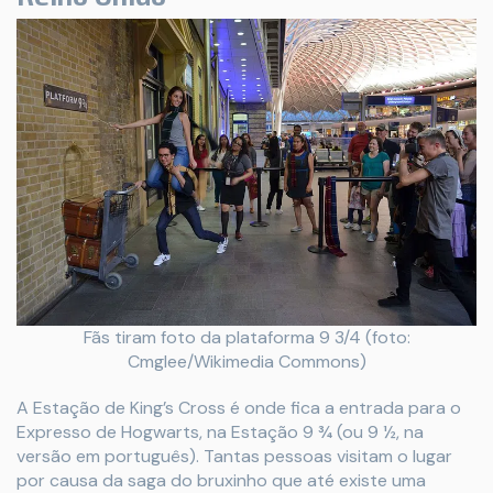
Fãs tiram foto da plataforma 9 3/4 (foto:
Cmglee/Wikimedia Commons)
A Estação de King’s Cross é onde fica a entrada para o
Expresso de Hogwarts, na Estação 9 ¾ (ou 9 ½, na
versão em português). Tantas pessoas visitam o lugar
por causa da saga do bruxinho que até existe uma