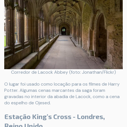
Corredor de Lacock Abbey (foto: Jonathan/Flickr)
O lugar foi usado como locação para os filmes de Harry
Potter. Algumas cenas marcantes da saga foram
gravadas no interior da abadia de Lacock, como a cena
do espelho de Ojesed.
Estação King’s Cross - Londres,
Reino Unido