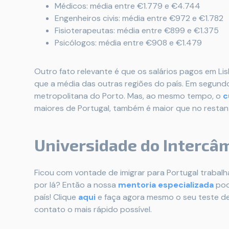
Médicos: média entre €1.779 e €4.744
Engenheiros civis: média entre €972 e €1.782
Fisioterapeutas: média entre €899 e €1.375
Psicólogos: média entre €908 e €1.479
Outro fato relevante é que os salários pagos em L
que a média das outras regiões do país. Em segundo
metropolitana do Porto. Mas, ao mesmo tempo, o
c
maiores de Portugal, também é maior que no restant
Universidade do Intercâ
Ficou com vontade de imigrar para Portugal trabal
por lá? Então a nossa
mentoria especializada
pod
país! Clique
aqui
e faça agora mesmo o seu teste de 
contato o mais rápido possível.