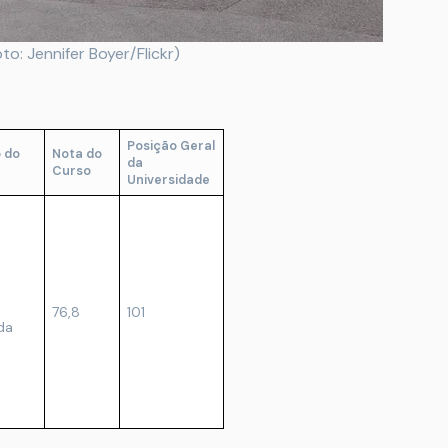
to: Jennifer Boyer/Flickr)
Posição Geral
 do
Nota do
da
Curso
Universidade
76,8
101
da