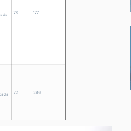
73
177
cada
72
286
cada