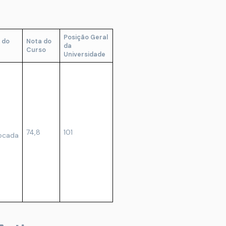
Posição Geral
 do
Nota do
da
Curso
Universidade
74,8
101
locada