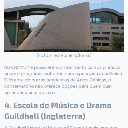
(Foto: Fred Romero/Flickr)
No CNSMDP é possível encontrar tanto cursos práticos
quanto programas voltados para a pesquisa acadêmica.
Diferente de outras academias de Artes Cênicas, o
conservatório não oferece opções para quem quer
aprender a arte do zero.
4. Escola de Música e Drama
Guildhall (Inglaterra)
A Guildhall School of Music and Drama é mais uma das