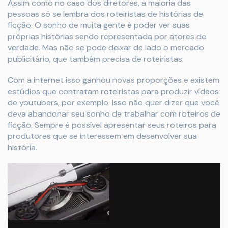
Assim como no caso dos diretores, a maioria das
pessoas só se lembra dos roteiristas de histórias de
ficção. O sonho de muita gente é poder ver suas
próprias histórias sendo representada por atores de
verdade. Mas não se pode deixar de lado o mercado
publicitário, que também precisa de roteiristas.
Com a internet isso ganhou novas proporções e existem
estúdios que contratam roteiristas para produzir vídeos
de youtubers, por exemplo. Isso não quer dizer que você
deva abandonar seu sonho de trabalhar com roteiros de
ficção. Sempre é possível apresentar seus roteiros para
produtores que se interessem em desenvolver sua
história.