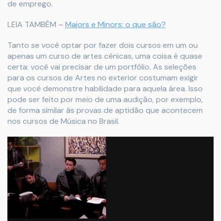
de emprego.
LEIA TAMBÉM –
Majors e Minors: o que são?
Tanto se você optar por fazer dois cursos em um ou
apenas um curso de artes cênicas, uma coisa é quase
certa: você vai precisar de um portfólio. As seleções
para os cursos de Artes no exterior costumam exigir
que você demonstre habilidade para aquela área. Isso
pode ser feito por meio de uma audição, por exemplo,
de forma similar às provas de aptidão que acontecem
nos cursos de Música no Brasil.