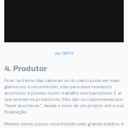
via GIPHY
4. Produtor
Ficar na frente das câmeras ou do palco pode ser mais
glamoroso e reconhecido, mas para esse momento
acontecer é preciso muito trabalho nos bastidores. É aí
que entram os produtores. Eles são os responsáveis por
“fazer acontecer”, desde o início de um projeto até a sua
finalização.
Mesmo sendo pouco reconhecido pelo grande público, é