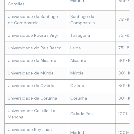
Madrid
651-70
Comillas
Universidade de Santiago
Santiago de
751-80
de Compostela
Compostela
Universidade Rovira i Virgili
Tarragona
751-80
Universidade do País Basco
Leioa
751-80
Universidade de Alicante
Alicante
801-10
Universidade de Múrcia
Múrcia
801-10
Universidade de Oviedo
Oviedo
801-10
Universidade da Corunha
Corunha
801-10
Universidade Castilla-La
Cidade Real
1001+
Mancha
Universidade Rey Juan
Madrid
1001+