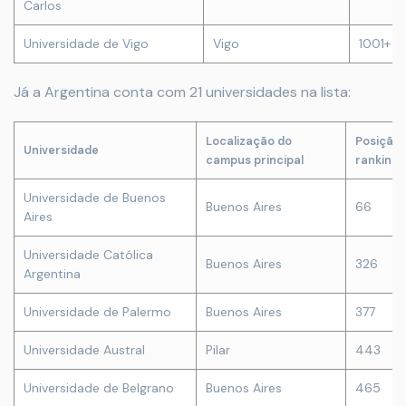
Carlos
Universidade de Vigo
Vigo
1001+
Já a Argentina conta com 21 universidades na lista:
Localização do
Posição 
Universidade
campus principal
ranking 
Universidade de Buenos
Buenos Aires
66
Aires
Universidade Católica
Buenos Aires
326
Argentina
Universidade de Palermo
Buenos Aires
377
Universidade Austral
Pilar
443
Universidade de Belgrano
Buenos Aires
465