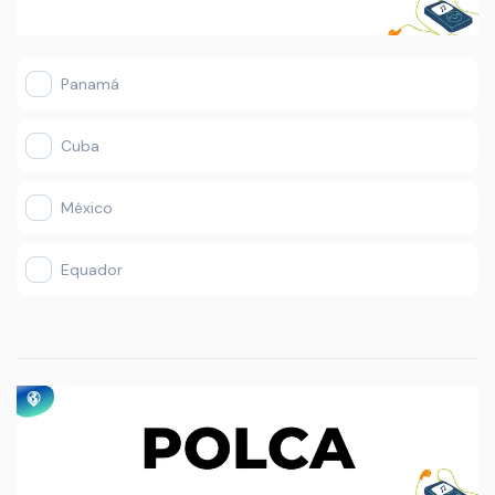
Panamá
Cuba
México
Equador