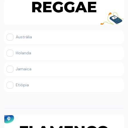
Austrália
Holanda
Jamaica
Etiópia