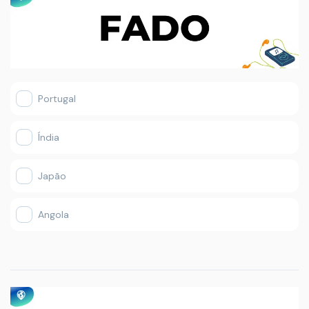
Portugal
Índia
Japão
Angola