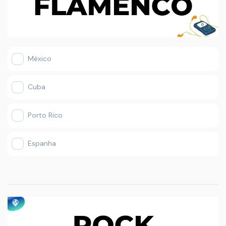
México
Cuba
Porto Rico
Espanha