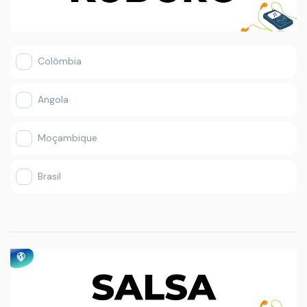
Colômbia
Angola
Moçambique
Brasil