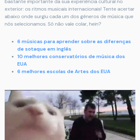
bastante importante da sua experiência cultural no
exterior: os ritmos musicais internacionais! Tente acertar
abaixo onde surgiu cada um dos gêneros de música que
nós selecionamos. Só não vale colar, hein?
6 músicas para aprender sobre as diferenças
de sotaque em inglês
10 melhores conservatórios de música dos
EUA
6 melhores escolas de Artes dos EUA