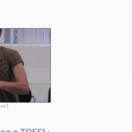
nor)
ce o TOEFL: