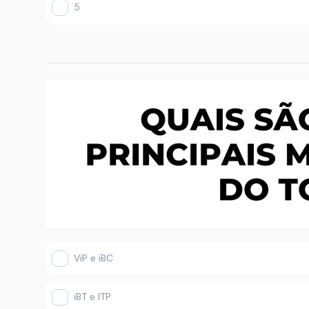
5
ViP e iBC
iBT e ITP