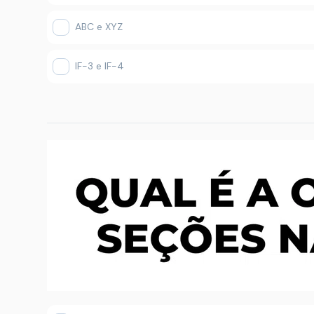
ABC e XYZ
IF-3 e IF-4