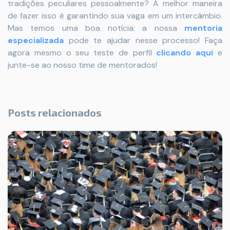
tradições peculiares pessoalmente? A melhor maneira
de fazer isso é garantindo sua vaga em um intercâmbio.
Mas temos uma boa notícia: a nossa
mentoria
especializada
pode te ajudar nesse processo! Faça
agora mesmo o seu teste de perfil
clicando aqui
e
junte-se ao nosso time de mentorados!
Posts relacionados