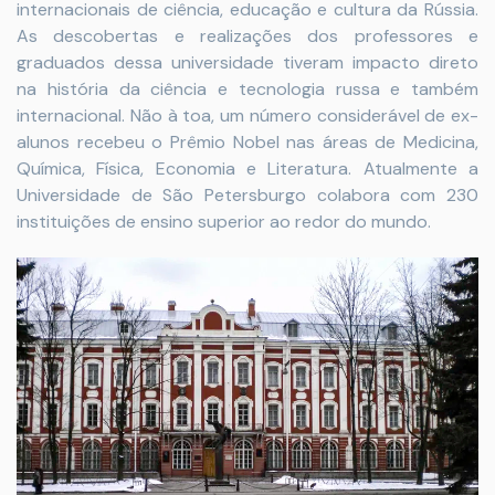
internacionais de ciência, educação e cultura da Rússia.
As descobertas e realizações dos professores e
graduados dessa universidade tiveram impacto direto
na história da ciência e tecnologia russa e também
internacional. Não à toa, um número considerável de ex-
alunos recebeu o Prêmio Nobel nas áreas de Medicina,
Química, Física, Economia e Literatura. Atualmente a
Universidade de São Petersburgo colabora com 230
instituições de ensino superior ao redor do mundo.