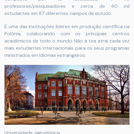
professores/pesquisadores e cerca de 40 mil
estudantes em 87 diferentes campos de estudo.
É uma das instituições líderes em produção científica na
Polônia, colaborando com os principais centros
acadêmicos de todo o mundo. Não à toa atrai cada vez
mais estudantes internacionais para os seus programas
ministrados em idiomas estrangeiros.
Universidade Jaguelônica