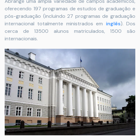
Abrange uma ampla variedade de campos acadêmicos,
oferecendo 197 programas de estudos de graduação e
pós-graduação (incluindo 27 programas de graduação
internacional totalmente ministrados em
inglês
). Dos
cerca de 13500 alunos matriculados, 1500 são
internacionais.