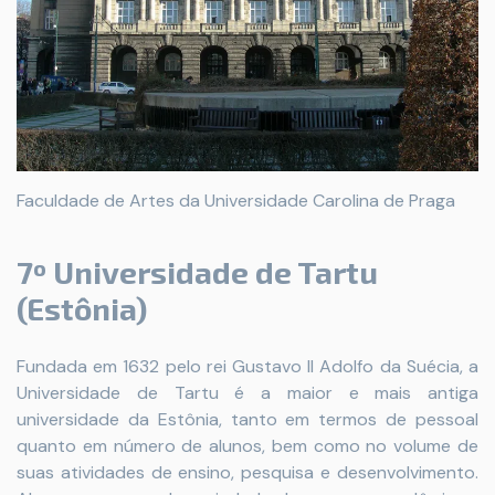
Faculdade de Artes da Universidade Carolina de Praga
7º Universidade de Tartu
(Estônia)
Fundada em 1632 pelo rei Gustavo II Adolfo da Suécia, a
Universidade de Tartu é a maior e mais antiga
universidade da Estônia, tanto em termos de pessoal
quanto em número de alunos, bem como no volume de
suas atividades de ensino, pesquisa e desenvolvimento.