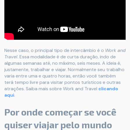
Nesse caso, o principal tipo de intercâmbio é o
Work and
Travel
. Essa modalidade é de curta duração, indo de
algumas semanas até, no máximo, seis meses. A ideia é,
justamente, trabalhar e viajar. Normalmente seu trabalho
varia entre uma e quatro horas, então você também
terá tempo livre para visitar pontos turísticos e outras
atrações. Saiba mais sobre Work and Travel
clicando
aqui
.
Por onde começar se você
quiser viajar pelo mundo