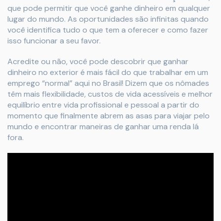
que pode permitir que você ganhe dinheiro em qualquer
lugar do mundo. As oportunidades são infinitas quando
você identifica tudo o que tem a oferecer e como fazer
isso funcionar a seu favor.
Acredite ou não, você pode descobrir que ganhar
dinheiro no exterior é mais fácil do que trabalhar em um
emprego “normal” aqui no Brasil! Dizem que os nômades
têm mais flexibilidade, custos de vida acessíveis e melhor
equilíbrio entre vida profissional e pessoal a partir do
momento que finalmente abrem as asas para viajar pelo
mundo e encontrar maneiras de ganhar uma renda lá
fora.