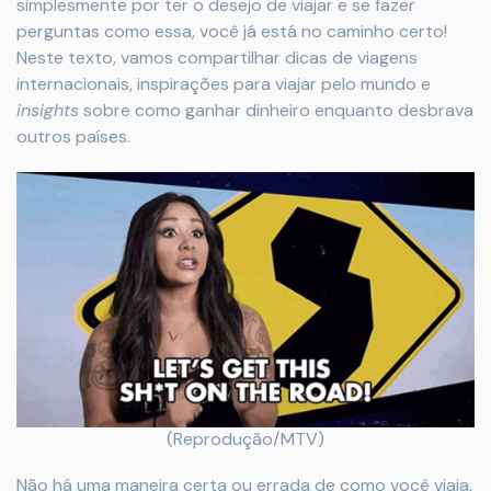
simplesmente por ter o desejo de viajar e se fazer
perguntas como essa, você já está no caminho certo!
Neste texto, vamos compartilhar dicas de viagens
internacionais, inspirações para viajar pelo mundo e
insights
sobre como ganhar dinheiro enquanto desbrava
outros países.
(Reprodução/MTV)
Não há uma maneira certa ou errada de como você viaja,