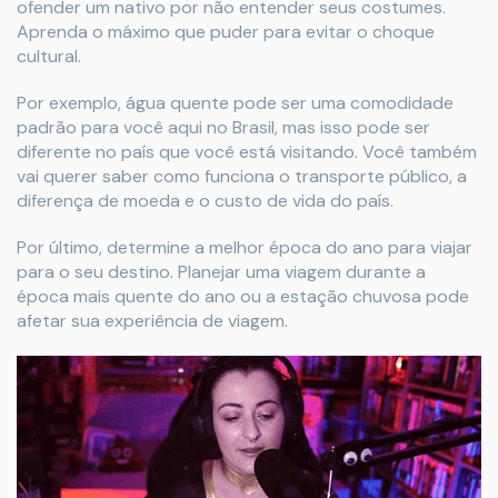
ofender um nativo por não entender seus costumes.
Aprenda o máximo que puder para evitar o choque
cultural.
Por exemplo, água quente pode ser uma comodidade
padrão para você aqui no Brasil, mas isso pode ser
diferente no país que você está visitando. Você também
vai querer saber como funciona o transporte público, a
diferença de moeda e o custo de vida do país.
Por último, determine a melhor época do ano para viajar
para o seu destino. Planejar uma viagem durante a
época mais quente do ano ou a estação chuvosa pode
afetar sua experiência de viagem.