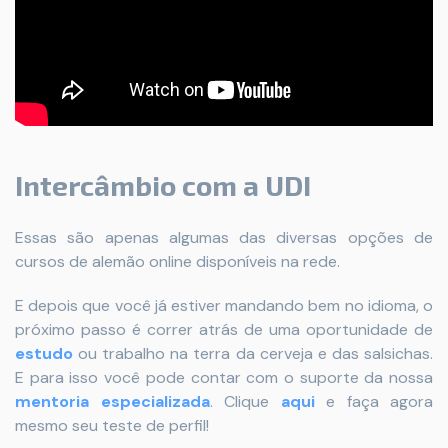
Intercâmbio com a UDI
Essas são apenas algumas das diversas opções de
cursos de alemão online disponíveis na rede.
E depois que você já estiver mandando bem no idioma, o
próximo passo é correr atrás de uma oportunidade de
estudo
ou trabalho na terra da cerveja e das salsichas.
E para isso você pode contar com o suporte da nossa
mentoria especializada
. Clique
aqui
e faça agora
mesmo seu teste de perfil!