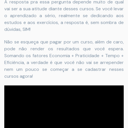
A resposta pra essa pergunta depende muito de qual
vai ser a sua atitude diante desses cursos. Se você levar
o aprendizado a sério, realmente se dedicando aos
estudos e aos exercícios, a resposta é, sem sombra de
dúvidas, SIM!
Não se esqueça que pagar por um curso, além de caro,
pode não render os resultados que você espera.
Somando os fatores Economia + Praticidade + Tempo +
Eficiência, a verdade é que você não vai se arrepender
nem um pouco se começar a se cadastrar nesses
cursos agora!