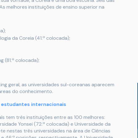
 sua vontade, a Coreia é uma boa escolha. Seis das
As melhores instituições de ensino superior na
a);
ogia da Coreia (41.ª colocada);
g (81.ª colocada);
king geral, as universidades sul-coreanas aparecem
reas do conhecimento.
 estudantes internacionais
s tem três instituições entre as 100 melhores:
ersidade Yonsei (72.ª colocada) e Universidade da
e nestas três universidades na área de Ciências
ª e 46.ª posições, respectivamente. A Universidade