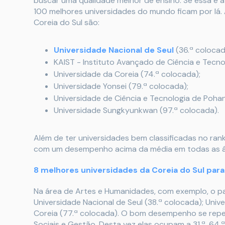
buscar uma qualidade melhor de ensino. Se essa é a
100 melhores universidades do mundo ficam por lá. 
Coreia do Sul são:
Universidade Nacional de Seul
(36.ª colocad
KAIST - Instituto Avançado de Ciência e Tecnol
Universidade da Coreia (74.ª colocada);
Universidade Yonsei (79.ª colocada);
Universidade de Ciência e Tecnologia de Pohan
Universidade Sungkyunkwan (97.ª colocada).
Além de ter universidades bem classificadas no ran
com um desempenho acima da média em todas as á
8 melhores universidades da Coreia do Sul para
Na área de Artes e Humanidades, com exemplo, o paí
Universidade Nacional de Seul (38.ª colocada); Univ
Coreia (77.ª colocada). O bom desempenho se repet
Sociais e Gestão. Desta vez elas ocupam a 31.ª, 64.