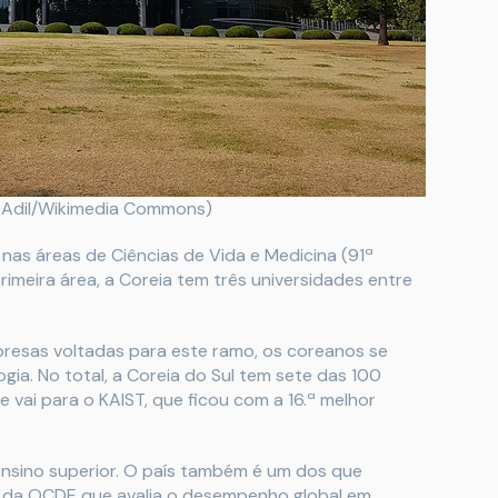
: Adil/Wikimedia Commons)
as áreas de Ciências de Vida e Medicina (91ª
rimeira área, a Coreia tem três universidades entre
resas voltadas para este ramo, os coreanos se
ia. No total, a Coreia do Sul tem sete das 100
 vai para o KAIST, que ficou com a 16.ª melhor
nsino superior. O país também é um dos que
a da OCDE que avalia o desempenho global em