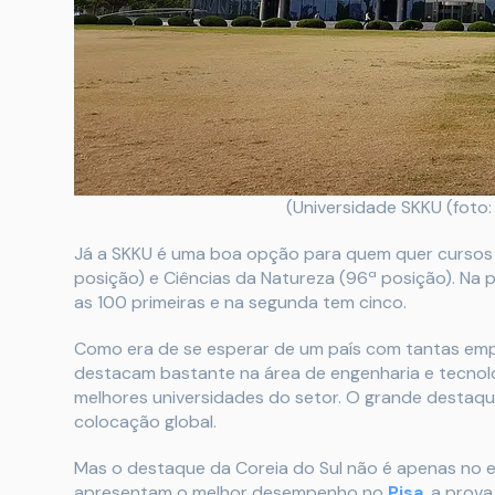
(Universidade SKKU (foto
Já a SKKU é uma boa opção para quem quer cursos n
posição) e Ciências da Natureza (96ª posição). Na p
as 100 primeiras e na segunda tem cinco.
Como era de se esperar de um país com tantas emp
destacam bastante na área de engenharia e tecnolog
melhores universidades do setor. O grande destaque
colocação global.
Mas o destaque da Coreia do Sul não é apenas no e
apresentam o melhor desempenho no
Pisa
, a prov