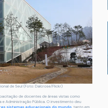
onal de Seul (Foto: Dalcrose/Flickr)
apacitação de docentes de áreas vistas como
na e Administração Pública. O investimento deu
res sistemas educacionais do mundo
, tanto em