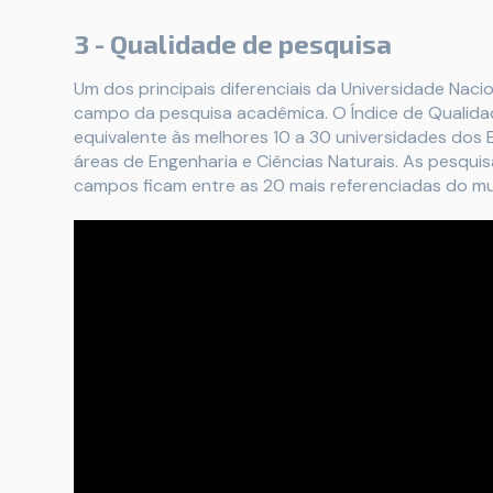
3 - Qualidade de pesquisa
Um dos principais diferenciais da Universidade Nac
campo da pesquisa acadêmica. O Índice de Qualid
equivalente às melhores 10 a 30 universidades dos
áreas de Engenharia e Ciências Naturais. As pesquis
campos ficam entre as 20 mais referenciadas do mu