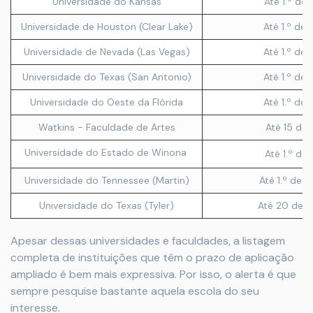
Universidade do Kansas
Até 1.º de
Universidade de Houston (Clear Lake)
Até 1.º de 
Universidade de Nevada (Las Vegas)
Até 1.º de 
Universidade do Texas (San Antonio)
Até 1.º de 
Universidade do Oeste da Flórida
Até 1.º de 
Watkins - Faculdade de Artes
Até 15 de 
Universidade do Estado de Winona
Até 1.º de 
Universidade do Tennessee (Martin)
Até 1.º de 
Universidade do Texas (Tyler)
Até 20 de 
Apesar dessas universidades e faculdades, a listagem
completa de instituições que têm o prazo de aplicação
ampliado é bem mais expressiva. Por isso, o alerta é que
sempre pesquise bastante aquela escola do seu
interesse.