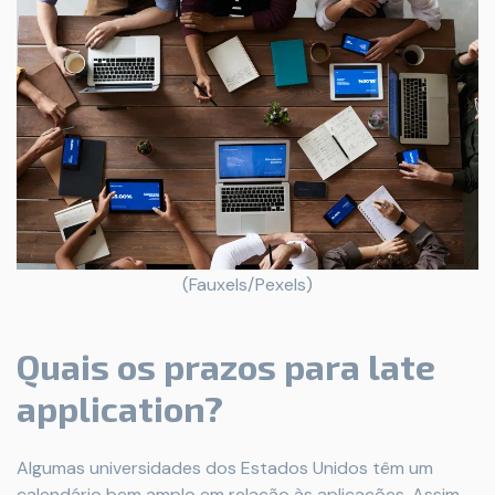
(Fauxels/Pexels)
Quais os prazos para late
application?
Algumas universidades dos Estados Unidos têm um
calendário bem amplo em relação às aplicações. Assim