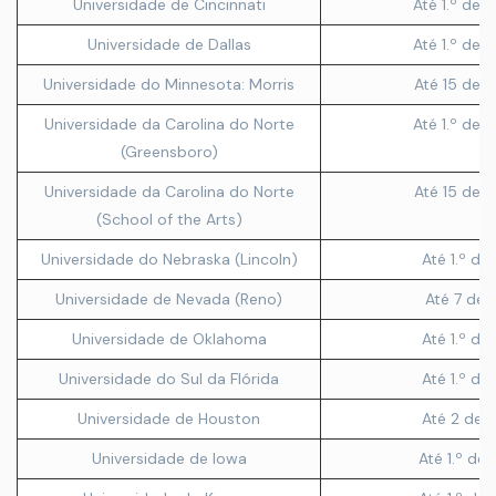
Universidade de Cincinnati
Até 1.º de 
Universidade de Dallas
Até 1.º de 
Universidade do Minnesota: Morris
Até 15 de 
Universidade da Carolina do Norte
Até 1.º de 
(Greensboro)
Universidade da Carolina do Norte
Até 15 de 
(School of the Arts)
Universidade do Nebraska (Lincoln)
Até 1.º de 
Universidade de Nevada (Reno)
Até 7 de a
Universidade de Oklahoma
Até 1.º de 
Universidade do Sul da Flórida
Até 1.º de 
Universidade de Houston
Até 2 de 
Universidade de Iowa
Até 1.º de