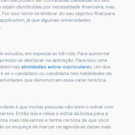
s full-ride podem ser concedidas baseadas em seu
jam distribuídas por necessidade financeira, mas
Por isso tente se lembrar do seu objetivo final para
application, já que algumas universidades
.
 estudos, em especial as full-ride. Para aumentar
reciso se destacar na aplicação. Para isso, uma
ambém nas
atividades extra-curriculare
s
. Um dos
s é se o candidato ou candidata tem habilidades de
m atividades que demonstram essa característica.
erdade é que muitas pessoas não leem o edital com
es. Então leia e releia o edital da bolsa para a
tos mais relevantes e tenha certeza de que você
 não se esqueça de marcar na agenda as datas mais