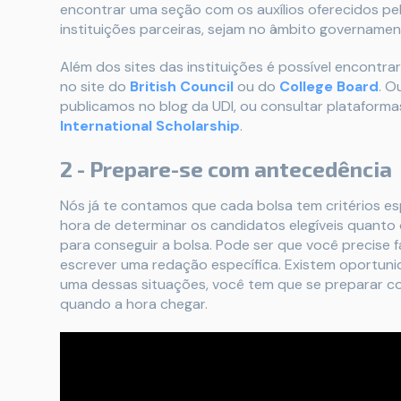
encontrar uma seção com os auxílios oferecidos pe
instituições parceiras, sejam no âmbito governamen
Além dos sites das instituições é possível encontra
no site do
British Council
ou do
College Board
. O
publicamos no blog da UDI, ou consultar plataform
International Scholarship
.
2 - Prepare-se com antecedência
Nós já te contamos que cada bolsa tem critérios esp
hora de determinar os candidatos elegíveis quanto 
para conseguir a bolsa. Pode ser que você precise 
escrever uma redação específica. Existem oportun
uma dessas situações, você tem que se preparar c
quando a hora chegar.