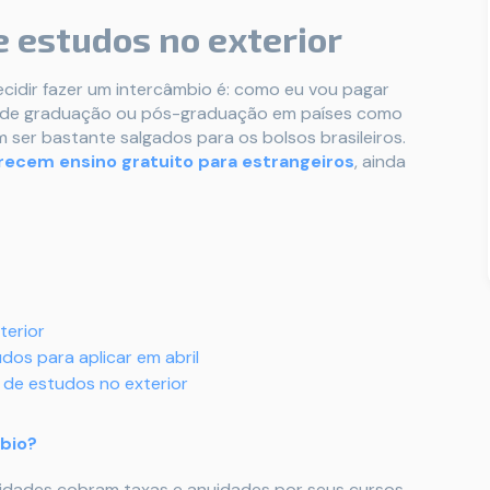
 estudos no exterior
idir fazer um intercâmbio é: como eu vou pagar
os de graduação ou pós-graduação em países como
ser bastante salgados para os bolsos brasileiros.
recem ensino gratuito para estrangeiros
, ainda
terior
os para aplicar em abril
de estudos no exterior
bio?
idades cobram taxas e anuidades por seus cursos,