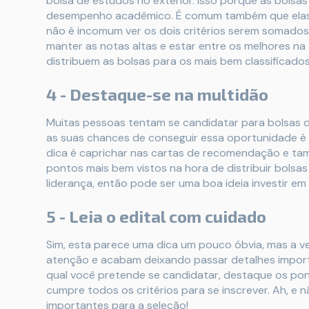
bolsa de estudos no exterior. Isso porque as bolsa
desempenho acadêmico. É comum também que elas se
não é incomum ver os dois critérios serem somados. 
manter as notas altas e estar entre os melhores na 
distribuem as bolsas para os mais bem classificados
4 - Destaque-se na multidão
Muitas pessoas tentam se candidatar para bolsas de
as suas chances de conseguir essa oportunidade é p
dica é caprichar nas cartas de recomendação e t
pontos mais bem vistos na hora de distribuir bolsa
liderança, então pode ser uma boa ideia investir e
5 - Leia o edital com cuidado
Sim, esta parece uma dica um pouco óbvia, mas a v
atenção e acabam deixando passar detalhes important
qual você pretende se candidatar, destaque os pon
cumpre todos os critérios para se inscrever. Ah, e
importantes para a seleção!