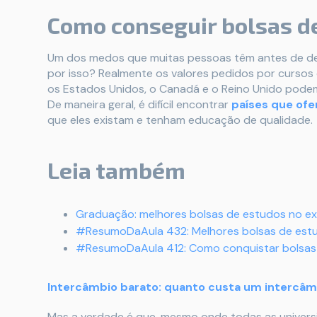
Como conseguir bolsas de
Um dos medos que muitas pessoas têm antes de dec
por isso? Realmente os valores pedidos por curs
os Estados Unidos, o Canadá e o Reino Unido podem 
De maneira geral, é difícil encontrar
países que ofe
que eles existam e tenham educação de qualidade.
Leia também
Graduação: melhores bolsas de estudos no ex
#ResumoDaAula 432: Melhores bolsas de estud
#ResumoDaAula 412: Como conquistar bolsas 
Intercâmbio barato: quanto custa um intercâm
Mas a verdade é que, mesmo onde todas as univers