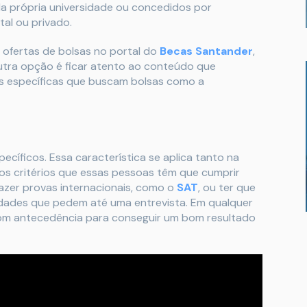
la própria universidade ou concedidos por
tal ou privado.
r ofertas de bolsas no portal do
Becas Santander
,
utra opção é ficar atento ao conteúdo que
as específicas que buscam bolsas como a
ecíficos. Essa característica se aplica tanto na
os critérios que essas pessoas têm que cumprir
fazer provas internacionais, como o
SAT
, ou ter que
idades que pedem até uma entrevista. Em qualquer
om antecedência para conseguir um bom resultado