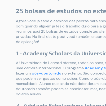
25 bolsas de estudos no ext
Agora você já sabe o caminho das pedras para enco
bom quando alguém já fez o trabalho duro para a g
reunimos aqui 25 bolsas de estudos completas ofe
privadas. No final deste post você também encontra
de aplicação!
1 - Academy Scholars da Universi
A Universidade de Harvard oferece, todos os anos
uma carreira internacional. O programa
Academy S
fazer um
pós-doutorado
no exterior. São concedid
que podem ser gastos como quiser. Como o pós-do
mensalidade. Alunos que ainda não defenderam suas
doutorado também podem se candidatar, mas, neste 
dólares anuais.
2 - Adelaide Scholarships Interna