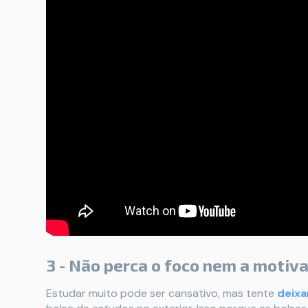
3 - Não perca o foco nem a motiv
Estudar muito pode ser cansativo, mas tente
deixa